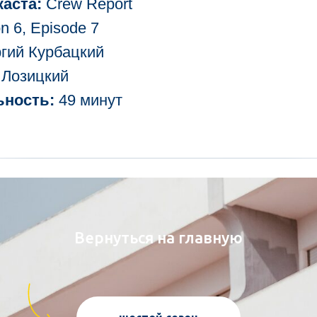
аста:
Crew Report
 6, Episode 7
ргий Курбацкий
Лозицкий
ность:
49 минут
Вернуться на главную