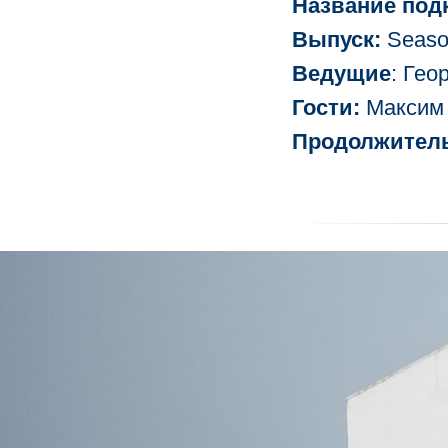
Название подк
Выпуск:
Season
Ведущие
: Гео
Гости:
Максим 
Продолжитель